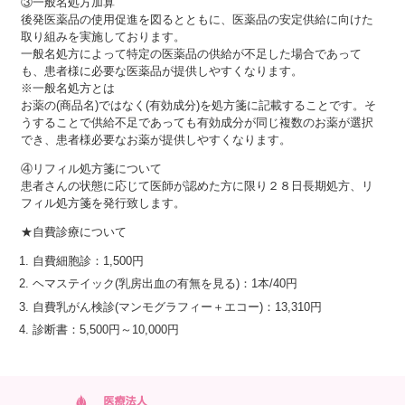
③一般名処方加算
後発医薬品の使用促進を図るとともに、医薬品の安定供給に向けた
取り組みを実施しております。
一般名処方によって特定の医薬品の供給が不足した場合であって
も、患者様に必要な医薬品が提供しやすくなります。
※一般名処方とは
お薬の(商品名)ではなく(有効成分)を処方箋に記載することです。そ
うすることで供給不足であっても有効成分が同じ複数のお薬が選択
でき、患者様必要なお薬が提供しやすくなります。
④リフィル処方箋について
患者さんの状態に応じて医師が認めた方に限り２８日長期処方、リ
フィル処方箋を発行致します。
★自費診療について
自費細胞診：1,500円
ヘマステイック(乳房出血の有無を見る)：1本/40円
自費乳がん検診(マンモグラフィー＋エコー)：13,310円
診断書：5,500円～10,000円